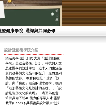
大葉大學
理暨健康學院
通識與共同必修
設計暨藝術學院介紹
樂活美學‧設計創意 大葉『設計暨藝術
學院』是結合藝術、設計、科技與人文
思維辦學的設計學院，追求人們生活品
質的改善與文化品味的提升，進而達到
美善的境界。 教育目標是：基於「設
計」與「藝術」結合的理念建構，強調
「造形藝術文化是設計的基礎」，「設
計是造形文化的表現」二者互為創意，
培養具備下述4H能力的專業人才 靈活
雙手(Hands )-具藝術與設計融合之技