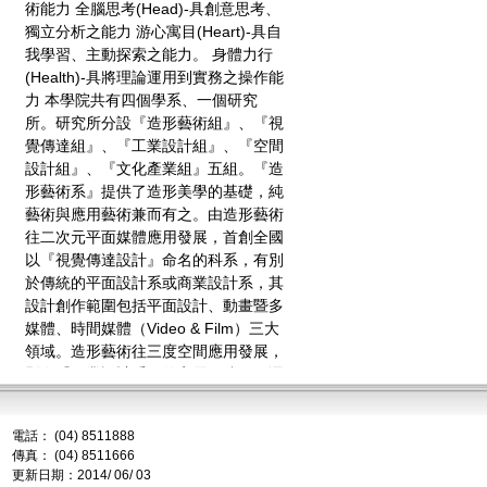
術能力 全腦思考(Head)-具創意思考、
獨立分析之能力 游心寓目(Heart)-具自
我學習、主動探索之能力。 身體力行
(Health)-具將理論運用到實務之操作能
力 本學院共有四個學系、一個研究
所。研究所分設『造形藝術組』、『視
覺傳達組』、『工業設計組』、『空間
設計組』、『文化產業組』五組。『造
形藝術系』提供了造形美學的基礎，純
藝術與應用藝術兼而有之。由造形藝術
往二次元平面媒體應用發展，首創全國
以『視覺傳達設計』命名的科系，有別
於傳統的平面設計系或商業設計系，其
設計創作範圍包括平面設計、動畫暨多
媒體、時間媒體（Video & Film）三大
領域。造形藝術往三度空間應用發展，
則有『工業設計系』的家電、傢俱、運
輸工具、禮品、文創商品等生活產品的
設計，以及大三度空間應用的『空間設
電話： (04) 8511888
計系-建築組』與『空間設計系-室內暨
傳真： (04) 8511666
景觀設計組』，包括了建築設計、室內
更新日期：2014/ 06/ 03